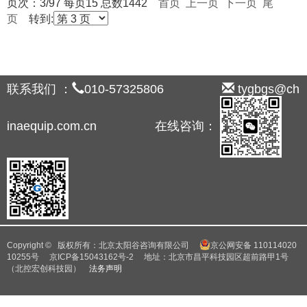
页次：3/97 每页15 总数1442
首页
上一页
下一页
尾
页
转到:
联系我们 ：
010-57325806
tygbgs@ch
inaequip.com.cn 在线咨询：
Copyright © 版权所有：北京太阳谷咨询有限公司
京公网安备 110114020
10255号
京ICP备15043162号-2
地址：北京市昌平科技园区超前路甲1号
（北控宏创科技园）
法务声明